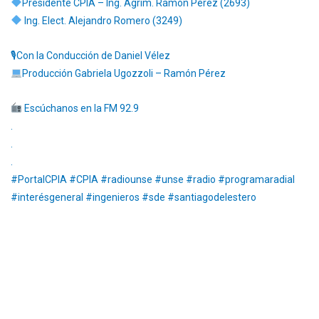
Presidente CPIA – Ing. Agrim. Ramón Pérez (2693)
Ing. Elect. Alejandro Romero (3249)
🎙Con la Conducción de Daniel Vélez
Producción Gabriela Ugozzoli – Ramón Pérez
Escúchanos en la FM 92.9
.
.
.
#PortalCPIA #CPIA #radiounse #unse #radio #programaradial
#interésgeneral #ingenieros #sde #santiagodelestero