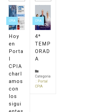
CPIA
CPIA
Hoy
4ª
en
TEMP
Porta
ORAD
l
A
CPIA
charl
Categoria
amos
:
Portal
CPIA
con
los
sigui
entes