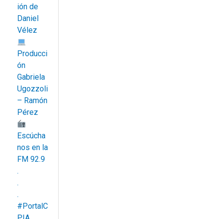
ión de
Daniel
Vélez
Producci
ón
Gabriela
Ugozzoli
– Ramón
Pérez
Escúcha
nos en la
FM 92.9
.
.
.
#PortalC
PIA