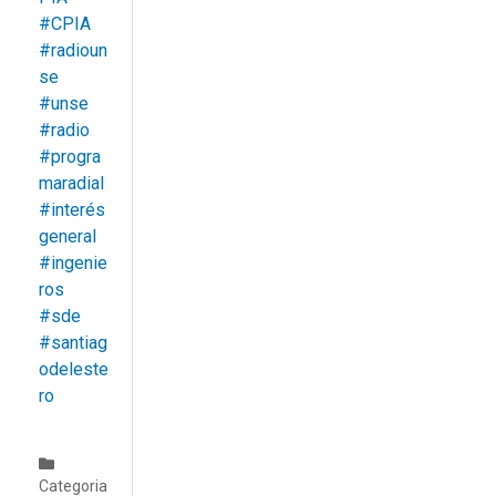
#CPIA
#radioun
se
#unse
#radio
#progra
maradial
#interés
general
#ingenie
ros
#sde
#santiag
odeleste
ro
Categoria