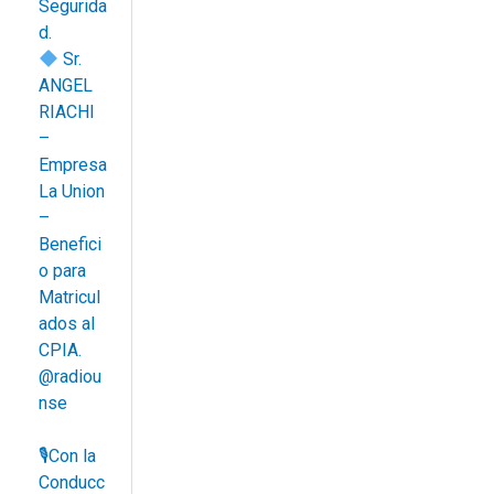
Segurida
d.
Sr.
ANGEL
RIACHI
–
Empresa
La Union
–
Benefici
o para
Matricul
ados al
CPIA.
@radiou
nse
🎙Con la
Conducc