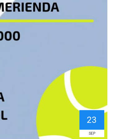
23
SEP