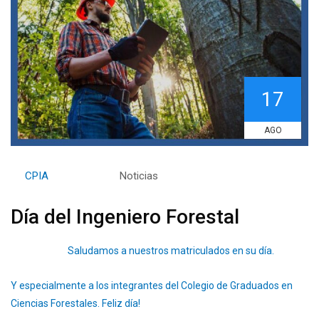
17
AGO
By
CPIA
Category:
Noticias
Día del Ingeniero Forestal
Saludamos a nuestros matriculados en su día.
Y especialmente a los integrantes del Colegio de Graduados en
Ciencias Forestales. Feliz día!