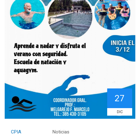
27
DIC
By
CPIA
Category:
Noticias