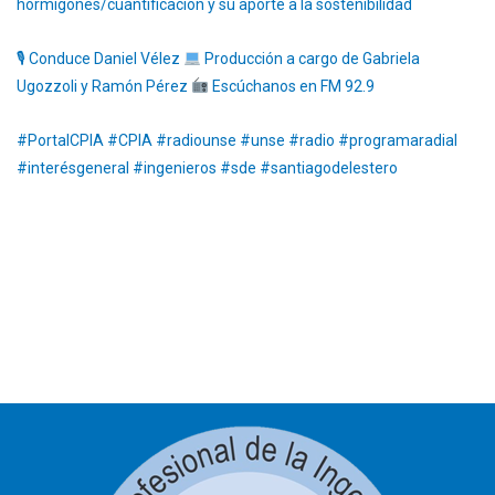
hormigones/cuantificacion y su aporte a la sostenibilidad
🎙 Conduce Daniel Vélez
Producción a cargo de Gabriela
Ugozzoli y Ramón Pérez
Escúchanos en FM 92.9
#PortalCPIA #CPIA #radiounse #unse #radio #programaradial
#interésgeneral #ingenieros #sde #santiagodelestero