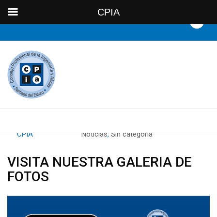
CPIA
By
CPIA
Category:
Noticias
,
Sin categoría
VISITA NUESTRA GALERIA DE
FOTOS
Reproductor
de