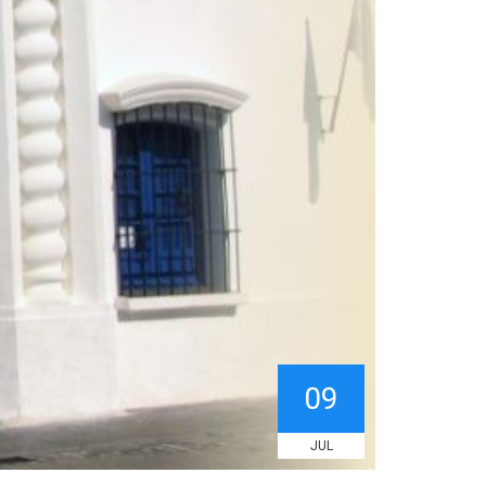
09
JUL