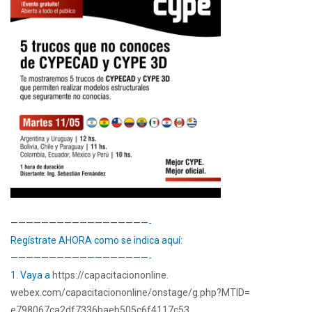
——————————
————————-
Regístrate AHORA como se indica aquí:
——————————
————————-
1. Vaya a
https://capacitaciononline.
webex.com/capacitaciononline/
onstage/g.php?MTID=
e798067ca2df7336baeb505c6f4117
c53