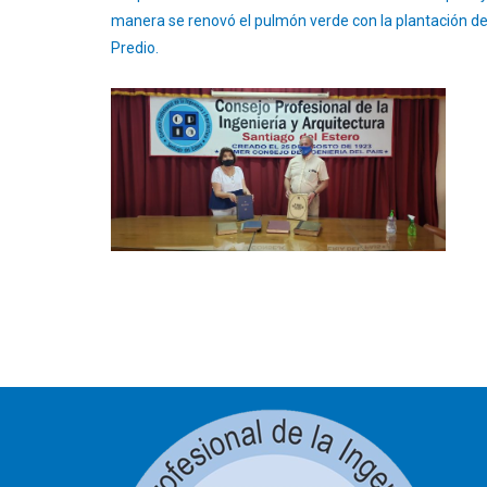
manera se renovó el pulmón verde con la plantación de
Predio.